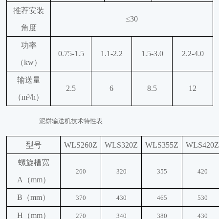
推荐安装
≤30
角度
功率
0.75-1.5
1.1-2.2
1.5-3.0
2.2-4.0
（
kw）
输送量
2.5
6
8.5
12
（
m³/h）
泥饼输送机技术特性表
型号
WLS260Z
WLS320Z
WLS355Z
WLS420
螺旋槽宽
260
320
355
420
A（mm）
B（mm）
370
430
465
530
H（mm）
270
340
380
430