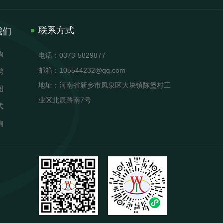
联系方式
我们
购
电话：0373-5829877
邮箱：105544232@qq.com
聘
地址：河南省新乡市凤泉区大块镇陈堡村工
图
业区北辰路南7号
式
询