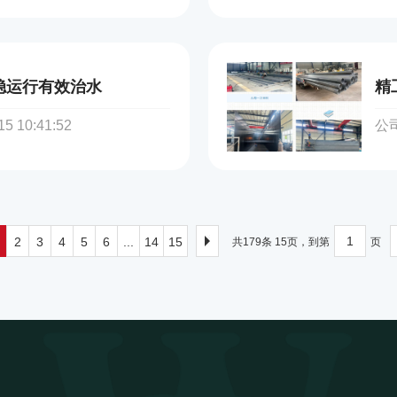
 稳运行有效治水
 10:41:52
公司
2
3
4
5
6
...
14
15
共179条 15页，到第
页